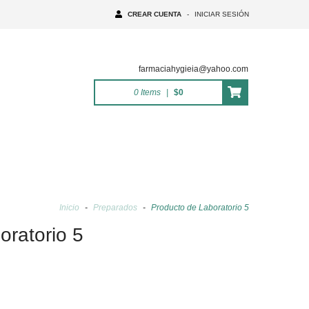
CREAR CUENTA
-
INICIAR SESIÓN
farmaciahygieia@yahoo.com
0
Items
|
$0
Inicio
-
Preparados
-
Producto de Laboratorio 5
oratorio 5